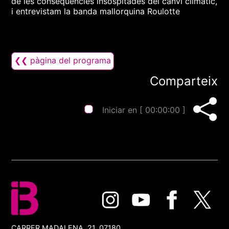
de les conseqüències insospitades del canvi climàtic,
i entrevistam la banda mallorquina Roulotte
❮❮ pàgina del programa
Comparteix
Iniciar en [
00:00:00
]
CARRER MADALENA, 21, 07180