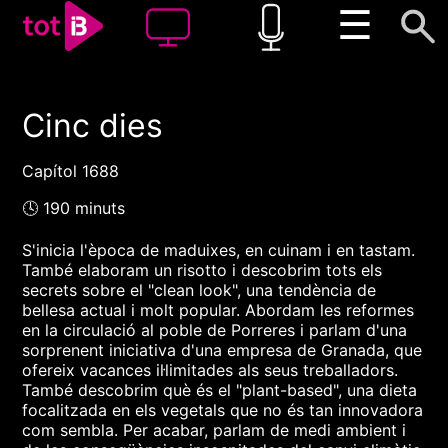
☰
Cinc dies
00:00
00:00
1x
Capítol 1688
🕓 190 minuts
S'inicia l'època de maduixes, en cuinam i en tastam.
També elaboram un risotto i descobrim tots els
secrets sobre el "clean look", una tendència de
bellesa actual i molt popular. Abordam les reformes
en la circulació al poble de Porreres i parlam d'una
sorprenent iniciativa d'una empresa de Granada, que
ofereix vacances il·limitades als seus treballadors.
També descobrim què és el "plant-based", una dieta
focalitzada en els vegetals que no és tan innovadora
com sembla. Per acabar, parlam de medi ambient i