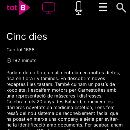
☰
Cinc dies
00:00
00:00
1x
Capítol 1686
🕓 192 minuts
Parlam de colflori, un aliment clau en moltes dietes,
rica en fibra i vitamines. En descobrim noves
receptes i les tastam. També cuinam un pastís de
xocolata, i escalfam motors per Carnestoltes amb
una representació de màscares i disfresses.
Celebram els 20 anys des Baluard, coneixem les
darreres novetats en medicina estètica, i ens fem
ressò del nou sistema de reconeixement facial que
ha posat en marxa una companyia aèria per evitar-
ne la identificació amb documents. Per acabar, anam