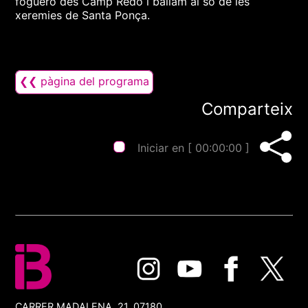
fogueró des Camp Redó i ballam al so de les
xeremies de Santa Ponça.
❮❮ pàgina del programa
Comparteix
Iniciar en [
00:00:00
]
CARRER MADALENA, 21, 07180