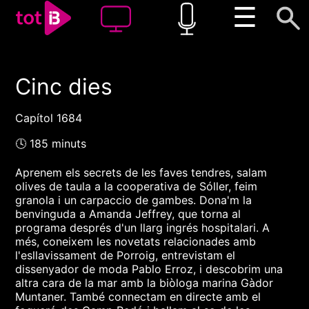
☰
Cinc dies
00:00
00:00
1x
Capítol 1684
🕓 185 minuts
Aprenem els secrets de les faves tendres, salam
olives de taula a la cooperativa de Sóller, feim
granola i un carpaccio de gambes. Dona'm la
benvinguda a Amanda Jeffrey, que torna al
programa després d'un llarg ingrés hospitalari. A
més, coneixem les novetats relacionades amb
l'esllavissament de Porroig, entrevistam el
dissenyador de moda Pablo Erroz, i descobrim una
altra cara de la mar amb la biòloga marina Gàdor
Muntaner. També connectam en directe amb el