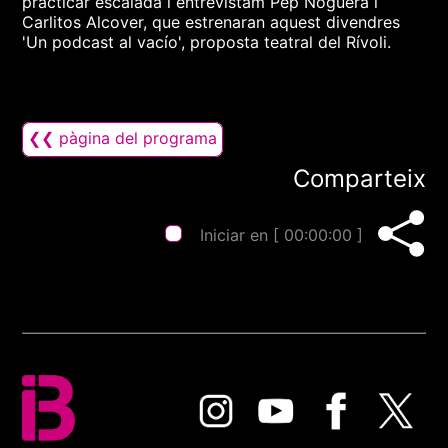
practicar escalada i entrevistam Pep Noguera i
Carlitos Alcover, que estrenaran aquest divendres
'Un podcast al vacío', proposta teatral del Rívoli.
❮❮ pàgina del programa
Comparteix
Iniciar en [
00:00:00
]