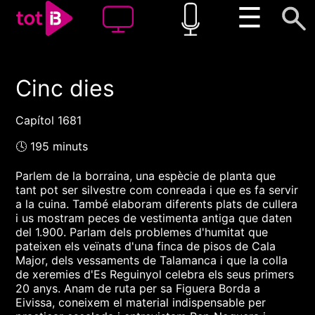
☰
Cinc dies
00:00
00:00
1x
Capítol 1681
🕓 195 minuts
Parlem de la borraina, una espècie de planta que
tant pot ser silvestre com conreada i que es fa servir
a la cuina. També elaboram diferents plats de cullera
i us mostram peces de vestimenta antiga que daten
del 1.900. Parlam dels problemes d'humitat que
pateixen els veïnats d'una finca de pisos de Cala
Major, dels vessaments de Talamanca i que la colla
de xeremies d'Es Reguinyol celebra els seus primers
20 anys. Anam de ruta per sa Figuera Borda a
Eivissa, coneixem el material indispensable per