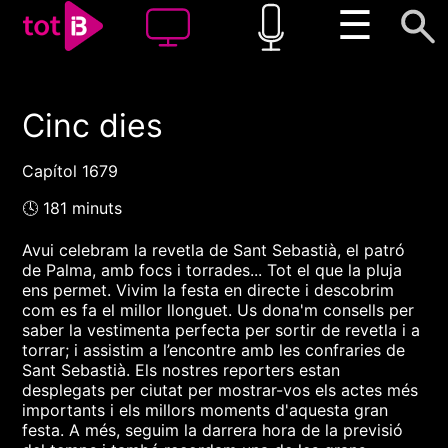
☰
Cinc dies
00:00
00:00
1x
Capítol 1679
🕓 181 minuts
Avui celebram la revetla de Sant Sebastià, el patró
de Palma, amb focs i torrades... Tot el que la pluja
ens permet. Vivim la festa en directe i descobrim
com es fa el millor llonguet. Us dona'm consells per
saber la vestimenta perfecta per sortir de revetla i a
torrar; i assistim a l’encontre amb les confraries de
Sant Sebastià. Els nostres reporters estan
desplegats per ciutat per mostrar-vos els actes més
importants i els millors moments d'aquesta gran
festa. A més, seguim la darrera hora de la previsió