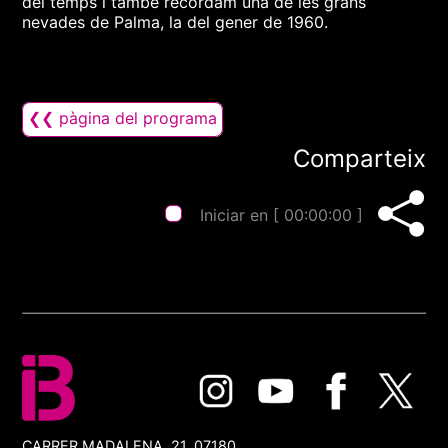
del temps i també recordam una de les grans
nevades de Palma, la del gener de 1960.
❮❮ pàgina del programa
Comparteix
Iniciar en [
00:00:00
]
CARRER MADALENA, 21, 07180