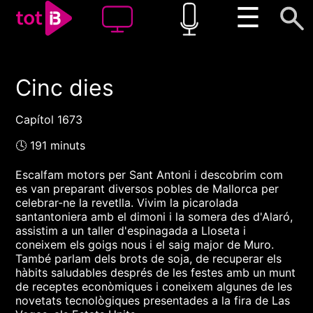
☰
Cinc dies
00:00
00:00
1x
Capítol 1673
🕓 191 minuts
Escalfam motors per Sant Antoni i descobrim com
es van preparant diversos pobles de Mallorca per
celebrar-ne la revetlla. Vivim la picarolada
santantoniera amb el dimoni i la somera des d'Alaró,
assistim a un taller d'espinagada a Lloseta i
coneixem els goigs nous i el saig major de Muro.
També parlam dels brots de soja, de recuperar els
hàbits saludables després de les festes amb un munt
de receptes econòmiques i coneixem algunes de les
novetats tecnològiques presentades a la fira de Las