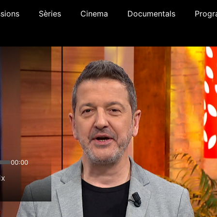
sions
Sèries
Cinema
Documentals
Progr
00:00
1x