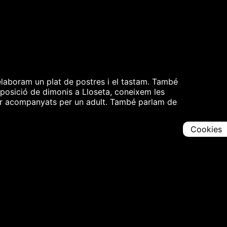
laboram un plat de postres i el tastam. També
posició de dimonis a Lloseta, coneixem les
nar acompanyats per un adult. També parlam de
Cookies
Comparteix
Iniciar en [
00:00:00
]