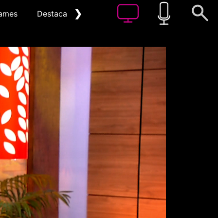
❯
ames
Destacat
Arxiu