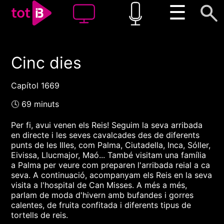
☰
Cinc dies
00:00
00:00
1x
Capítol 1669
🕓 69 minuts
Per fi, avui venen els Reis! Seguim la seva arribada
en directe i les seves cavalcades des de diferents
punts de les Illes, com Palma, Ciutadella, Inca, Sóller,
Eivissa, Llucmajor, Maó... També visitam una família
a Palma per veure com preparen l'arribada reial a ca
seva. A continuació, acompanyam els Reis en la seva
visita a l'hospital de Can Misses. A més a més,
parlam de moda d'hivern amb bufandes i gorres
calentes, de fruita confitada i diferents tipus de
tortells de reis.