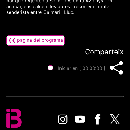
bar que regenten a Sóller des de fa 42 anys. Per
acabar, ens calcem les botes i recorrem la ruta
senderista entre Caimari i Lluc.
❮❮ pàgina del programa
Comparteix
Iniciar en [
00:00:00
]