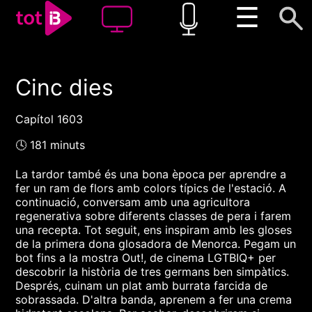
☰
Cinc dies
00:00
00:00
1x
Capítol 1603
🕓 181 minuts
La tardor també és una bona època per aprendre a
fer un ram de flors amb colors típics de l'estació. A
continuació, conversam amb una agricultora
regenerativa sobre diferents classes de pera i farem
una recepta. Tot seguit, ens inspiram amb les gloses
de la primera dona glosadora de Menorca. Pegam un
bot fins a la mostra Out!, de cinema LGTBIQ+ per
descobrir la història de tres germans ben simpàtics.
Després, cuinam un plat amb burrata farcida de
sobrassada. D'altra banda, aprenem a fer una crema