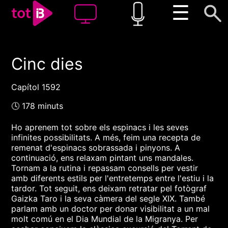
☰
Cinc dies
00:00
00:00
1x
Capítol 1592
🕓 178 minuts
Ho aprenem tot sobre els espinacs i les seves
infinites possibilitats. A més, feim una recepta de
remenat d'espinacs sobrassada i pinyons. A
continuació, ens relaxam pintant uns mandales.
Tornam a la rutina i repassam consells per vestir
amb diferents estils per l'entretemps entre l'estiu i la
tardor. Tot seguit, ens deixam retratar pel fotògraf
Gaizka Taro i la seva càmera del segle XIX. També
parlam amb un doctor per donar visibilitat a un mal
molt comú en el Dia Mundial de la Migranya. Per