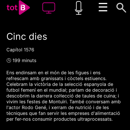
☰
Cinc dies
00:00
00:00
1x
Capítol 1576
🕓 199 minuts
Ens endinsam en el món de les figues i ens
refrescam amb granissats i còctels estiuencs.
Celebram la victòria de la selecció espanyola de
futbol femení en el mundial; parlam de decoració i
descobrim la darrera col·lecció de taules de cuina; i
vivim les festes de Montuïri. També conversam amb
l'actor Rodo Gené, i xerram de nutrició i de les
tècniques que fan servir les empreses d'alimentació
per fer-nos consumir productes ultraprocessats.