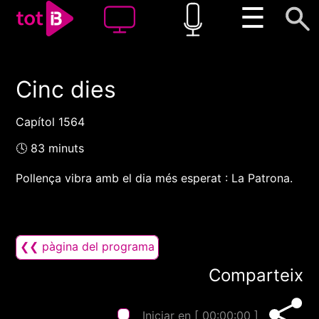
☰
Cinc dies
00:00
00:00
1x
Capítol 1564
🕓 83 minuts
Pollença vibra amb el dia més esperat : La Patrona.
❮❮ pàgina del programa
Comparteix
Iniciar en [
00:00:00
]