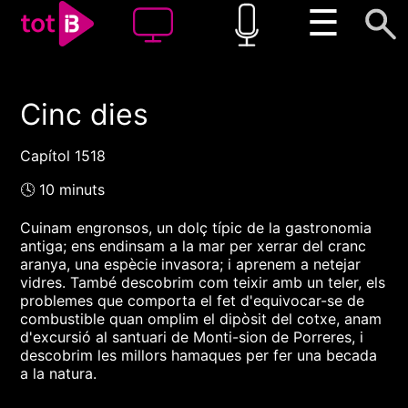
☰
Cinc dies
00:00
00:00
1x
Capítol 1518
🕓 10 minuts
Cuinam engronsos, un dolç típic de la gastronomia
antiga; ens endinsam a la mar per xerrar del cranc
aranya, una espècie invasora; i aprenem a netejar
vidres. També descobrim com teixir amb un teler, els
problemes que comporta el fet d'equivocar-se de
combustible quan omplim el dipòsit del cotxe, anam
d'excursió al santuari de Monti-sion de Porreres, i
descobrim les millors hamaques per fer una becada
a la natura.