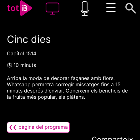
☰
Cinc dies
00:00
00:00
1x
Capítol 1514
🕓 10 minuts
Arriba la moda de decorar façanes amb flors.
Whatsapp permetrà corregir missatges fins a 15
minuts després d'enviar. Coneixem els beneficis de
la fruita més popular, els plàtans.
❮❮ pàgina del programa
Comparteix