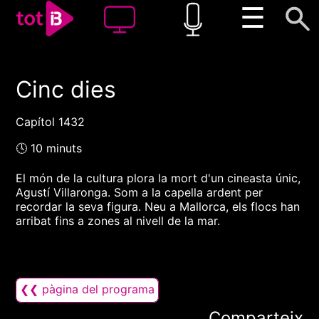
☰
Cinc dies
00:00
00:00
1x
Capítol 1432
🕓 10 minuts
El món de la cultura plora la mort d'un cineasta únic,
Agustí Villaronga. Som a la capella ardent per
recordar la seva figura. Neu a Mallorca, els flocs han
arribat fins a zones al nivell de la mar.
❮❮ pàgina del programa
Comparteix