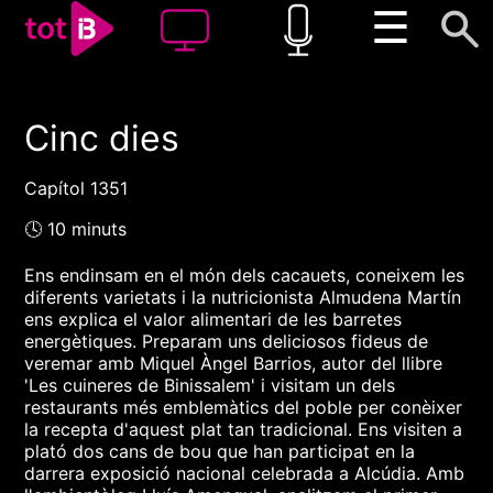
☰
Cinc dies
00:00
00:00
1x
Capítol 1351
🕓 10 minuts
Ens endinsam en el món dels cacauets, coneixem les
diferents varietats i la nutricionista Almudena Martín
ens explica el valor alimentari de les barretes
energètiques. Preparam uns deliciosos fideus de
veremar amb Miquel Àngel Barrios, autor del llibre
'Les cuineres de Binissalem' i visitam un dels
restaurants més emblemàtics del poble per conèixer
la recepta d'aquest plat tan tradicional. Ens visiten a
plató dos cans de bou que han participat en la
darrera exposició nacional celebrada a Alcúdia. Amb