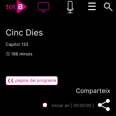
☰
Cinc Dies
00:00
00:00
1x
Capítol 133
🕓 198 minuts
❮❮ pàgina del programa
Comparteix
Iniciar en [
00:00:00
]