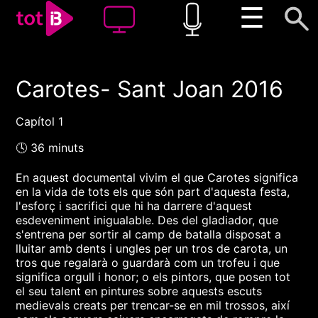
☰
Carotes- Sant Joan 2016
00:00
00:00
1x
Capítol 1
🕓 36 minuts
En aquest documental vivim el que Carotes significa
en la vida de tots els que són part d'aquesta festa,
l'esforç i sacrifici que hi ha darrere d'aquest
esdeveniment inigualable. Des del gladiador, que
s'entrena per sortir al camp de batalla disposat a
lluitar amb dents i ungles per un tros de carota, un
tros que regalarà o guardarà com un trofeu i que
significa orgull i honor; o els pintors, que posen tot
el seu talent en pintures sobre aquests escuts
medievals creats per trencar-se en mil trossos, així