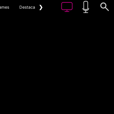
❯
ames
Destacat
Arxiu