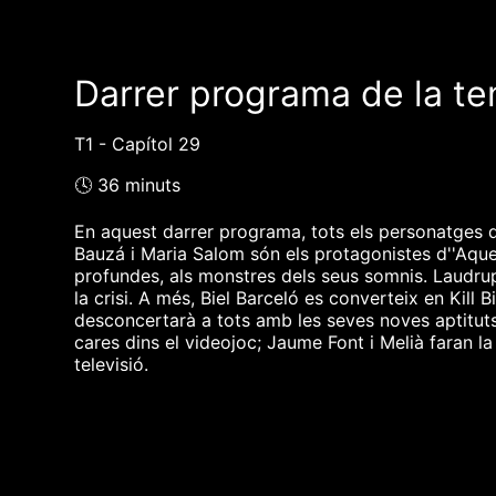
Darrer programa de la t
T1 - Capítol 29
🕓 36 minuts
En aquest darrer programa, tots els personatges d
Bauzá i Maria Salom són els protagonistes d''Aque
profundes, als monstres dels seus somnis. Laudrup
la crisi. A més, Biel Barceló es converteix en Kill B
desconcertarà a tots amb les seves noves aptituts.
cares dins el videojoc; Jaume Font i Melià faran la 
televisió.
❮❮ pàgina del programa