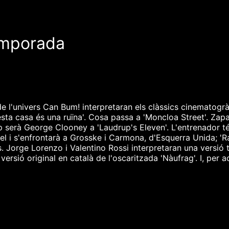
emporada
e l'univers Can Bum! interpretaran els clàssics cinematogr
sta casa és una ruïna'. Cosa passa a 'Moncloa Street'. Zapa
 serà George Clooney a 'Laudrup's Eleven'. L'entrenador té
iel i s'enfrontarà a Grosske i Carmona, d'Esquerra Unida; 'Raf
 Jorge Lorenzo i Valentino Rossi interpretaran una versió t
versió original en català de l'oscaritzada 'Nàufrag'. I, per 