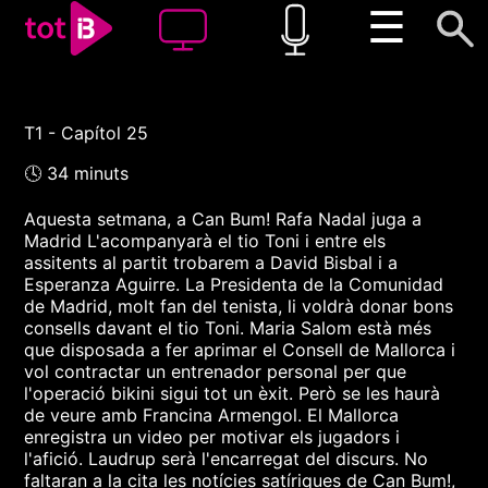
☰
T1 - Capítol 25
00:00
00:00
🕓 34 minuts
1x
Aquesta setmana, a Can Bum! Rafa Nadal juga a
Madrid L'acompanyarà el tio Toni i entre els
assitents al partit trobarem a David Bisbal i a
Esperanza Aguirre. La Presidenta de la Comunidad
de Madrid, molt fan del tenista, li voldrà donar bons
consells davant el tio Toni. Maria Salom està més
que disposada a fer aprimar el Consell de Mallorca i
vol contractar un entrenador personal per que
l'operació bikini sigui tot un èxit. Però se les haurà
de veure amb Francina Armengol. El Mallorca
enregistra un video per motivar els jugadors i
l'afició. Laudrup serà l'encarregat del discurs. No
faltaran a la cita les notícies satíriques de Can Bum!,