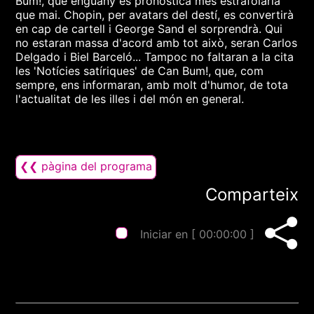
Bum!, que enguany es pronostica més estrafolària
que mai. Chopin, per avatars del destí, es convertirà
en cap de cartell i George Sand el sorprendrà. Qui
no estaran massa d'acord amb tot això, seran Carlos
Delgado i Biel Barceló... Tampoc no faltaran a la cita
les 'Notícies satíriques' de Can Bum!, que, com
sempre, ens informaran, amb molt d'humor, de tota
l'actualitat de les illes i del món en general.
❮❮ pàgina del programa
Comparteix
Iniciar en [
00:00:00
]