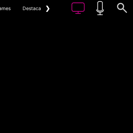
❯
ames
Destacat
Arxiu