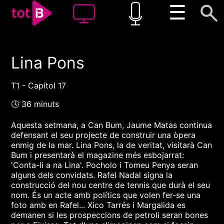
☰
Lina Pons
00:00
00:00
1x
T1 - Capítol 17
🕓 36 minuts
Aquesta setmana, a Can Bum, Jaume Matas continua
defensant el seu projecte de construir una òpera
enmig de la mar. Lina Pons, la de veritat, visitarà Can
Bum i presentarà el magazine més esbojarrat:
'Conta-li a na Lina'. Pocholo i Tomeu Penya seran
alguns dels convidats. Rafel Nadal signa la
construcció del nou centre de tennis que durà el seu
nom. És un acte amb polítics que volen fer-se una
foto amb en Rafel... Xico Tarrés i Margalida es
demanen si les prospeccions de petroli seran bones