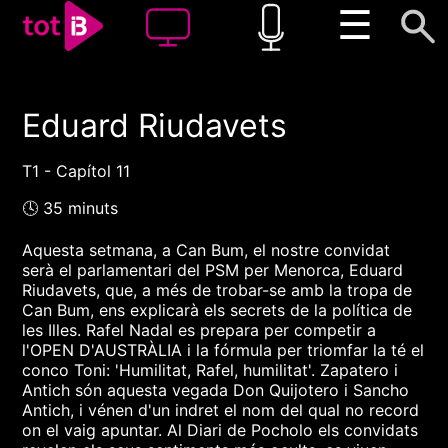
☰
Eduard Riudavets
00:00
00:00
1x
T1 - Capítol 11
🕓 35 minuts
Aquesta setmana, a Can Bum, el nostre convidat
serà el parlamentari del PSM per Menorca, Eduard
Riudavets, que, a més de trobar-se amb la tropa de
Can Bum, ens explicarà els secrets de la política de
les Illes. Rafel Nadal es prepara per competir a
l'OPEN D'AUSTRÀLIA i la fórmula per triomfar la té el
conco Toni: 'Humilitat, Rafel, humilitat'. Zapatero i
Antich són aquesta vegada Don Quijotero i Sancho
Antich, i vénen d'un indret el nom del qual no record
on el vaig apuntar. Al Diari de Pocholo els convidats