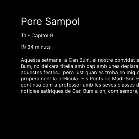
Pere Sampol
T1 - Capítol 9
🕓 34 minuts
Aquesta setmana, a Can Bum, el nostre convidat s
Bum, no deixarà titella amb cap amb unes declara
aquestes festes... però just quan es troba en mig 
properament la pel·lícula "Els Ponts de Madi-Son 
continua com a professor amb les seves classes de 
notícies satíriques de Can Bum a on, com sempre, e
❮❮ pàgina del programa