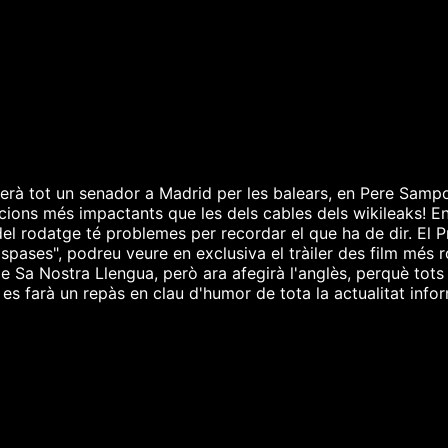
erà tot un senador a Madrid per les balears, en Pere Sampo
cions més impactants que les dels cables dels wikileaks! 
del rodatge té problemes per recordar el que ha de dir. El 
Espases", podreu veure en exclusiva el tràiler des film mé
Sa Nostra Llengua, però ara afegirà l'anglès, perquè tots he
s farà un repàs en clau d'humor de tota la actualitat inform