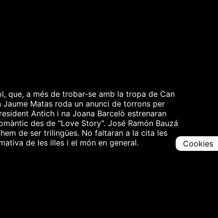
l, que, a més de trobar-se amb la tropa de Can
En Jaume Matas roda un anunci de torrons per
President Antich i na Joana Barcelò estrenaran
s romàntic des de "Love Story". José Ramón Bauzá
m de ser trilingües. No faltaran a la cita les
ativa de les illes i el món en general.
Cookies
Comparteix