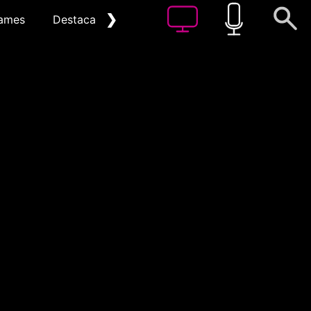
❯
ames
Destacat
Arxiu