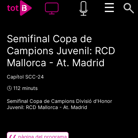
☰
Semifinal Copa de
00:00
00:00
Campions Juvenil: RCD
1x
Mallorca - At. Madrid
Capítol SCC-24
🕓 112 minuts
Semifinal Copa de Campions Divisió d'Honor
Juvenil: RCD Mallorca - At. Madrid
❮❮ pàgina del programa