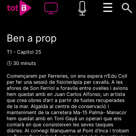
☰
Ben a prop
00:00
00:00
1x
T1 - Capítol 25
🕓 30 minuts
Començarem per Ferreries, on ens espera n’Edu Coll
per fer una sessió de fisioteràpia per cavalls. A les
afores de Son Ferriol a foravila entre ovelles i avions
hem quedat amb en Juan Carlos Alfonso, un artista
que crea obres d’art a partir de fustes recuperades
de la mar. Algaida al centre de conservació i
manteniment de la carretera Ma-15 Palma- Manacor
hem quedat amb en Toni Gayá un operari que ens
contarà en que consisteixen les seves tasques
diàries. Al col•legi Blanquerna al Pont d’Inca i trobam