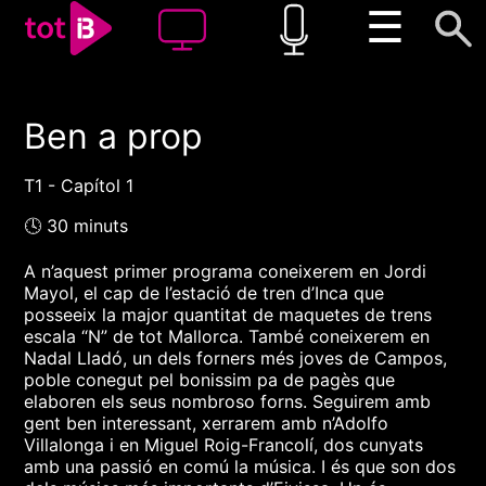
☰
Ben a prop
00:00
00:00
1x
T1 - Capítol 1
🕓 30 minuts
A n’aquest primer programa coneixerem en Jordi
Mayol, el cap de l’estació de tren d’Inca que
posseeix la major quantitat de maquetes de trens
escala “N” de tot Mallorca. També coneixerem en
Nadal Lladó, un dels forners més joves de Campos,
poble conegut pel bonissim pa de pagès que
elaboren els seus nombroso forns. Seguirem amb
gent ben interessant, xerrarem amb n’Adolfo
Villalonga i en Miguel Roig-Francolí, dos cunyats
amb una passió en comú la música. I és que son dos