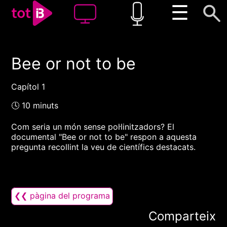
☰
Bee or not to be
00:00
00:00
1x
Capítol 1
🕓 10 minuts
Com seria un món sense pol·linitzadors? El
documental "Bee or not to be" respon a aquesta
pregunta recollint la veu de científics destacats.
❮❮ pàgina del programa
Comparteix