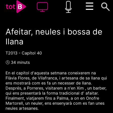
☰
Afeitar, neules i bossa de
00:00
00:00
llana
1x
T2013 - Capítol 40
🕓 34 minuts
En el capítol d'aquesta setmana coneixerem na
Flàvia Flores, de Vilafranca, i artesana de sa llana qui
ens mostrarà com es fa un necesser de llana.
Després, a Porreres, visitarem a n'en Xim , un barber,
qui ens presentarà la forma tradicional d' afaitar.
Finalment, viatjarem fins a Palma, a on en Onofre
Martorell, un neuler, ens ensenyarà com es fan unes
neules artesanes.