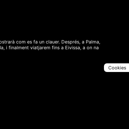
strarà com es fa un clauer. Després, a Palma,
 i finalment viatjarem fins a Eivissa, a on na
Cookies
Comparteix
Iniciar en [
00:00:00
]