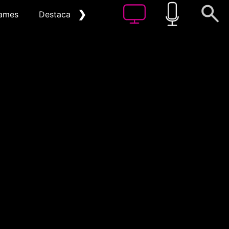
❯
ames
Destacat
Arxiu