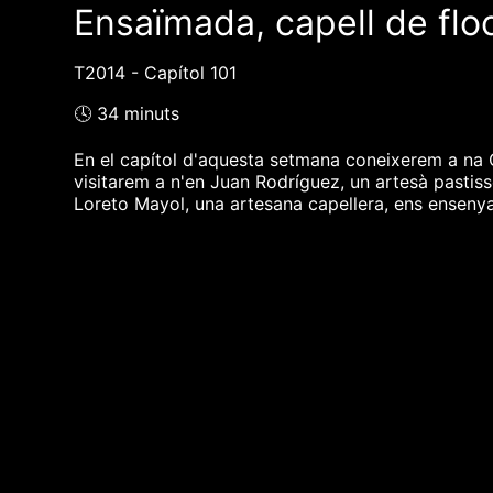
Ensaïmada, capell de floc
T2014 - Capítol 101
🕓 34 minuts
En el capítol d'aquesta setmana coneixerem a na C
visitarem a n'en Juan Rodríguez, un artesà pastisse
Loreto Mayol, una artesana capellera, ens ensenya
❮❮ pàgina del programa