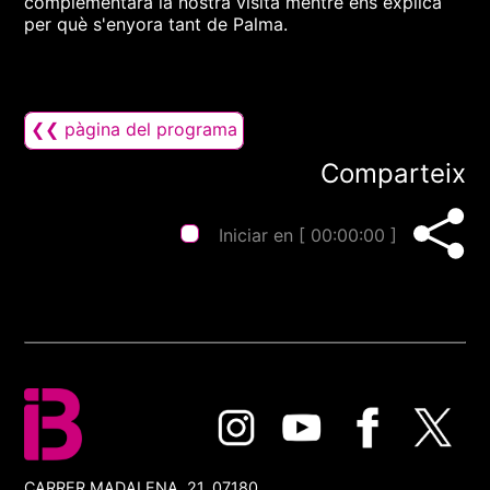
complementarà la nostra visita mentre ens explica
per què s'enyora tant de Palma.
❮❮ pàgina del programa
Comparteix
Iniciar en [
00:00:00
]
CARRER MADALENA, 21, 07180