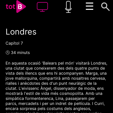
☰
Londres
00:00
00:00
1x
Capítol 7
🕓 34 minuts
En aquesta ocasió 'Balears pel món' visitarà Londres,
una ciutat que coneixerem des dels quatre punts de
vista dels illencs que ens hi acompanyen. Marga, una
jove mallorquina, compartirà amb nosaltres cervesa,
rialles i anècdotes des d'un punt neuràlgic de la
ciutat. L'eivissenc Àngel, dissenyador de moda, ens
mostrarà l'estil de vida més cosmopolita. Amb una
simpàtica formenterenca, Lina, passejarem per
parcs, mercadets i per un indret de pel·lícula. I Curri,
encara sorpresa pels costums dels anglesos,