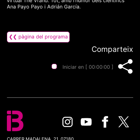
virtual The Vrand. Tot, amb l’humor dels científics
Ana Payo Payo i Adrián García.
❮❮ pàgina del programa
Comparteix
Iniciar en [
00:00:00
]
CARRER MADALENA, 21, 07180