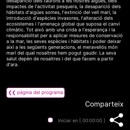
desaparició dels taurons a les nostres aigües, dels
impactes de l'activitat pesquera, la desaparició dels
hàbitats d'aigües somes, l'extinció del vell marí, la
introducció d'espècies invasores, l'alteració dels
ecosistemes i l'amenaça global que suposa el canvi
climàtic. Tot això amb una crida a l'esperança i la
responsabilitat per a aplicar mesures de conservació
a la mar, les seves espècies i hàbitats i poder deixar
així a les següents generacions, el meravellós món
marí del qual nosaltres hem pogut gaudir. La seva
salut depèn de nosaltres i del que facem a partir
d'ara.
❮❮ pàgina del programa
Comparteix
Iniciar en [
00:00:00
]