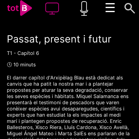
☰
Passat, present i futur
00:00
00:00
1x
T1 - Capítol 6
🕓 10 minuts
El darrer capítol d'Arxipèlag Blau està dedicat als
canvis que ha patit la nostra mar i a plantejar
propostes per aturar la seva degradació, conservar
les seves espècies i hàbitats. Miquel Salamanca ens
presentarà el testimoni de pescadors que varen
conèixer espècies avui desaparegudes, científics i
experts que han estudiat la els impactes al medi
marí i plantegen propostes de recuperació. Enric
Ballesteros, Xisco Riera, Lluís Cardona, Xisco Avellà,
Miguel Ángel Mateo i Marta SalEs ens parlaran de la