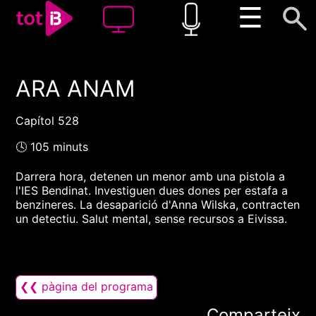
☰
ARA ANAM
00:00
00:00
1x
Capítol 528
🕓 105 minuts
Darrera hora, detenen un menor amb una pistola a
l'IES Bendinat. Investiguen dues dones per estafa a
benzineres. La desaparició d'Anna Wilska, contracten
un detectiu. Salut mental, sense recursos a Eivissa.
❮❮ pàgina del programa
Comparteix