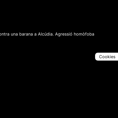
 contra una barana a Alcúdia. Agressió homòfoba
Cookies
Comparteix
Iniciar en [
00:00:00
]