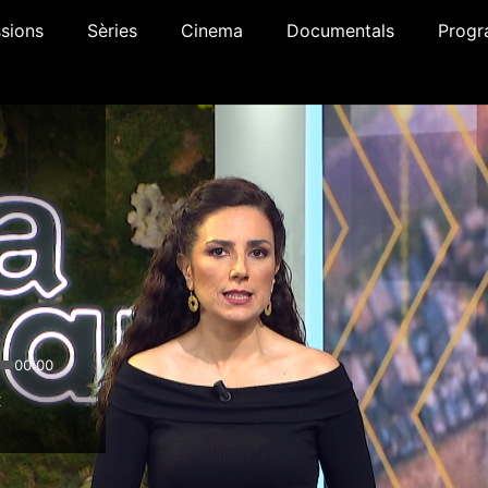
sions
Sèries
Cinema
Documentals
Progr
00:00
x