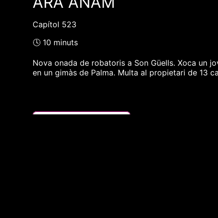
ARA ANAM
Capítol 523
🕓 10 minuts
Nova onada de robatoris a Son Güells. Xoca un jov
en un gimàs de Palma. Multa al propietari de 13 c
❮❮ pàgina del programa