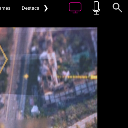
❯
ames
Destacat
Arxiu