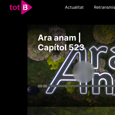
Actualitat
Retransmis
Ara anam |
Capítol 523
00:00
1