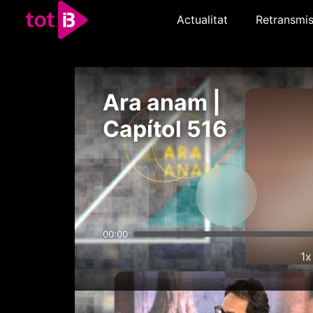
Actualitat
Retransmis
Ara anam |
Capítol 516
00:00
1x