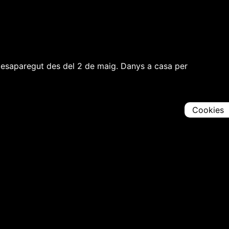
, desaparegut des del 2 de maig. Danys a casa per
Cookies
Comparteix
Iniciar en [
00:00:00
]