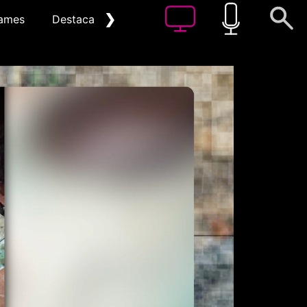
❯
ames
Destacat
Arxiu