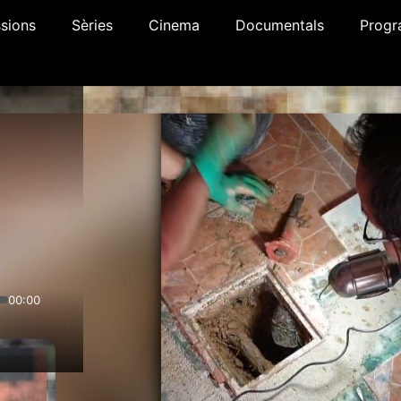
sions
Sèries
Cinema
Documentals
Progr
00:00