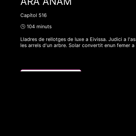
ARA ANAM
Capítol 516
🕓 104 minuts
Lladres de rellotges de luxe a Eivissa. Judici a l
les arrels d'un arbre. Solar convertit enun femer a
❮❮ pàgina del programa