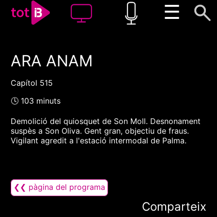
☰
ARA ANAM
00:00
00:00
1x
Capítol 515
🕓 103 minuts
Demolició del quiosquet de Son Moll. Desnonament
suspès a Son Oliva. Gent gran, objectiu de fraus.
Vigilant agredit a l'estació intermodal de Palma.
❮❮ pàgina del programa
Comparteix