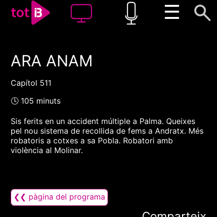
☰
ARA ANAM
00:00
00:00
1x
Capítol 511
🕓 105 minuts
Sis ferits en un accident múltiple a Palma. Queixes
pel nou sistema de recollida de fems a Andratx. Més
robatoris a cotxes a sa Pobla. Robatori amb
violència al Molinar.
❮❮ pàgina del programa
Comparteix