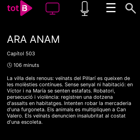
☰
ARA ANAM
00:00
00:00
1x
Capítol 503
🕓 106 minuts
La vil·la dels renous: veïnats del Pil·larí es queixen de
les molèsties contínues. Sense senyal ni habitació: en
Víctor i na María se senten estafats. Robatori,
persecució i violència: registren una dotzena
d'assalts en habitatges. Intenten robar la mercaderia
d'una furgoneta. Els animals es multipliquen a Can
Valero. Els veïnats denuncien insalubritat al costat
d'una escoleta.