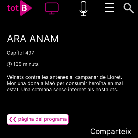
☰
ARA ANAM
00:00
00:00
1x
Capítol 497
🕓 105 minuts
Veïnats contra les antenes al campanar de Lloret.
Mor una dona a Maó per consumir heroïna en mal
estat. Una setmana sense internet als hostalets.
❮❮ pàgina del programa
Comparteix