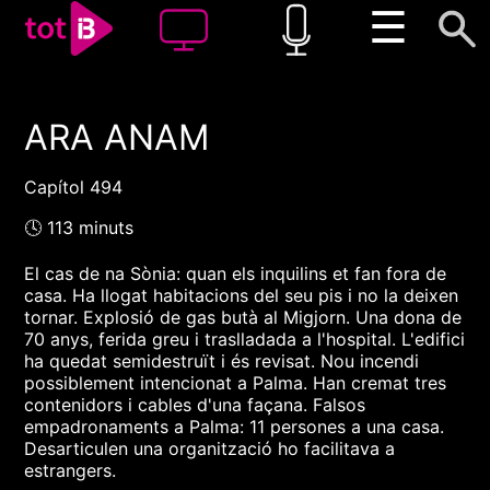
☰
ARA ANAM
00:00
00:00
1x
Capítol 494
🕓 113 minuts
El cas de na Sònia: quan els inquilins et fan fora de
casa. Ha llogat habitacions del seu pis i no la deixen
tornar. Explosió de gas butà al Migjorn. Una dona de
70 anys, ferida greu i traslladada a l'hospital. L'edifici
ha quedat semidestruït i és revisat. Nou incendi
possiblement intencionat a Palma. Han cremat tres
contenidors i cables d'una façana. Falsos
empadronaments a Palma: 11 persones a una casa.
Desarticulen una organització ho facilitava a
estrangers.