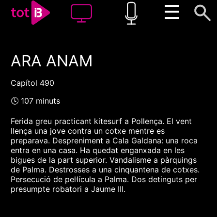
☰
ARA ANAM
00:00
00:00
1x
Capítol 490
🕓 107 minuts
Ferida greu practicant kitesurf a Pollença. El vent
llença una jove contra un cotxe mentre es
preparava. Despreniment a Cala Galdana: una roca
entra en una casa. Ha quedat enganxada en les
bigues de la part superior. Vandalisme a pàrquings
de Palma. Destrosses a una cinquantena de cotxes.
Persecució de pel·lícula a Palma. Dos detinguts per
presumpte robatori a Jaume III.