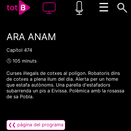
☰
ARA ANAM
00:00
00:00
1x
Capítol 474
🕓 105 minuts
Curses il·legals de cotxes al polígon. Robatoris dins
de cotxes a plena llum del dia. Alerta per un home
que estafa autònoms. Una parella d'estafadors
subarrenda un pis a Eivissa. Polèmica amb la rosassa
de sa Pobla.
❮❮ pàgina del programa