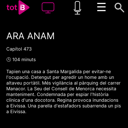
☰
ARA ANAM
00:00
00:00
1x
Capítol 473
🕓 104 minuts
Tapien una casa a Santa Margalida per evitar-ne
l'ocupació. Detengut per agredir un home amb un
altaveu portàtil. Més vigilància al pàrquing del carrer
Manacor. La Seu del Consell de Menorca necessita
manteniment. Condemnada per espiar l'història
clínica d'una docotora. Regina provoca inundacions
a Eivissa. Una parella d'estafadors subarrenda un pis
a Eivissa.