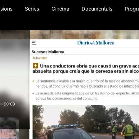
sions
Sèries
Cinema
Documentals
Progr
00:00
x