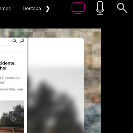
❯
ames
Destacat
Arxiu