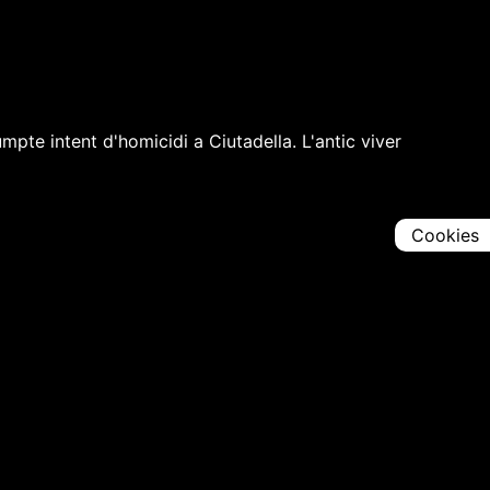
pte intent d'homicidi a Ciutadella. L'antic viver
Cookies
Comparteix
Iniciar en [
00:00:00
]