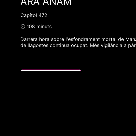
ARA ANAM
Capítol 472
🕓 108 minuts
Darrera hora sobre l'esfondrament mortal de Manaco
de llagostes continua ocupat. Més vigilància a pà
❮❮ pàgina del programa