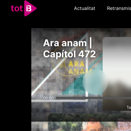
Actualitat
Retransmis
Ara anam |
Capítol 472
00:00
1