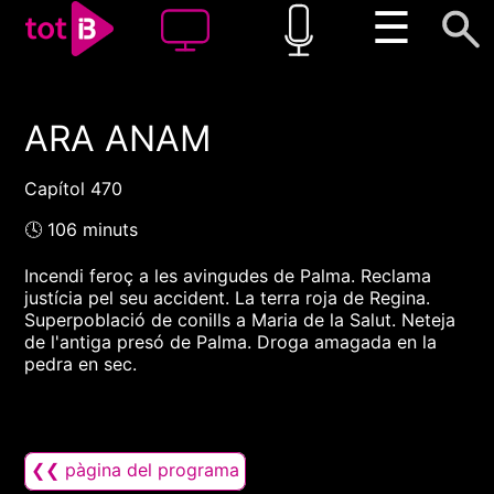
☰
ARA ANAM
00:00
00:00
1x
Capítol 470
🕓 106 minuts
Incendi feroç a les avingudes de Palma. Reclama
justícia pel seu accident. La terra roja de Regina.
Superpoblació de conills a Maria de la Salut. Neteja
de l'antiga presó de Palma. Droga amagada en la
pedra en sec.
❮❮ pàgina del programa