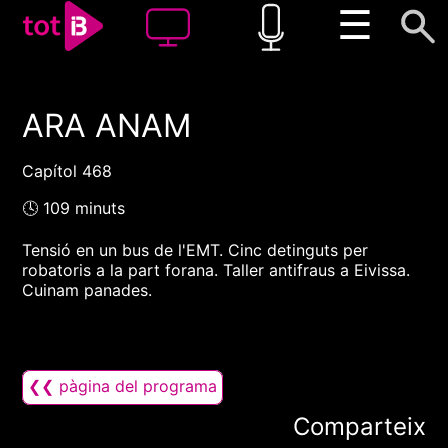
☰
ARA ANAM
00:00
00:00
1x
Capítol 468
🕓 109 minuts
Tensió en un bus de l'EMT. Cinc detinguts per
robatoris a la part forana. Taller antifraus a Eivissa.
Cuinam panades.
❮❮ pàgina del programa
Comparteix