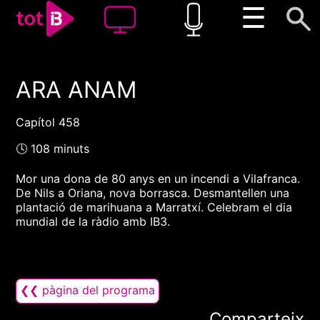
☰
ARA ANAM
00:00
00:00
1x
Capítol 458
🕓 108 minuts
Mor una dona de 80 anys en un incendi a Vilafranca.
De Nils a Oriana, nova borrasca. Desmantellen una
plantació de marihuana a Marratxí. Celebram el dia
mundial de la ràdio amb IB3.
❮❮ pàgina del programa
Comparteix